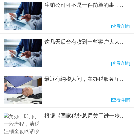
注销公司可不是一件简单的事，价格一般都是6000元起步，贵的都是几万元甚至几十万元，否则根本没有办法去注销一个公司，为什么注销一个公司需要这么贵的价格呢？注销公司流程有哪些？不去注销有哪些后果？
[查看详情]
这几天后台有收到一些客户大大私信小编说自己有个公司，都被吊销了，为什么还要费时费力去办理注销呢？不是可以不用管了吗？
[查看详情]
最近有纳税人问，在办税服务厅办理注销业务时，被告知财务报表中应收账款、其他应收、应付账款、其他应付款、预付账款、预收账款科目未处理。需处理此疑点，才能继续办理注销业务。这究竟该怎么处理呢？别着急这就带您来理清~
[查看详情]
根据《国家税务总局关于进一步优化办理企业税务注销程序的通知》（税总发〔2018〕149号，以下简称《通知》）规定，对向市场监管部门申请简易注销的纳税人，符合下列情形之一的，可免予到税务机关办理清税证明，直接向市场监管部门申请办理注销登记。